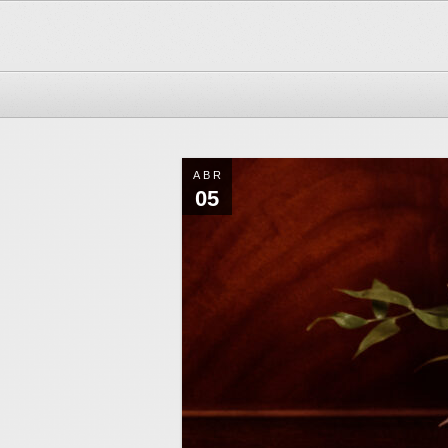
ABR
05