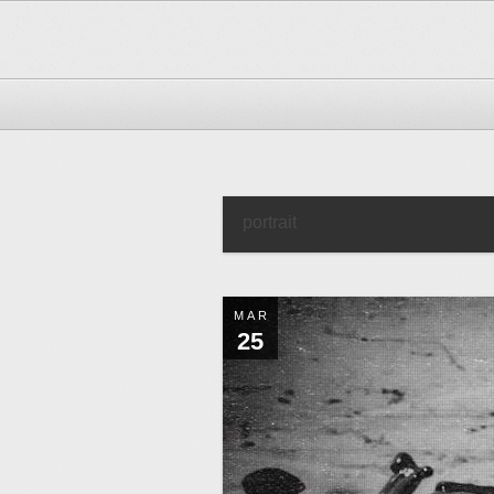
portrait
MAR
25