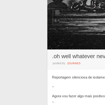
.oh well whatever ne
posted by
JDURAES
Reportagem silenciosa de isolame
–
Agora vou fazer algo mais positi
–