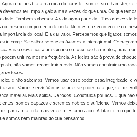
gora que nos tiraram a roda do hamster, somos só o hamster, sem 
já devemos ter limpo a gaiola mais vezes do que uma. Os que temos. 
dade. Também sabemos. A vida agora parte daí. Tudo que existe t
os no mesmo comprimento de onda. No mesmo sentimento e no mesmo
importância do local. E a dar valor. Percebemos que ligados somos
s interagir. Se calhar porque estávamos a interagir mal. Começamo
ão. E isto eleva-nos a um cenário em que não há mentes, mas mente
podem unir na mesma frequência. As ideias são à prova de choque
gaiola, não vamos reconstruir a roda. Não vamos construir uma ro
ja de todos.
ito, e não sabemos. Vamos usar esse poder, essa integridade, e v
altruísmo. Vamos servir. Vamos usar esse poder para que, se nos vol
os material. Mais sólida. De todos. Construída por nós. E que não s
cientes, somos capazes e seremos nobres o suficiente. Vamos deixa
 nos partiram a roda mais vezes e estamos aqui. A lutar com o que 
que somos bem maiores do que pensamos.