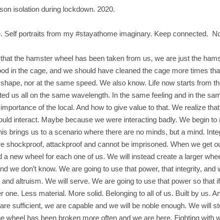
rson isolation during lockdown. 2020.
e. Self portraits from my #stayathome imaginary. Keep connected. No
that the hamster wheel has been taken from us, we are just the hams
food in the cage, and we should have cleaned the cage more times t
 shape, nor at the same speed. We also know. Life now starts from the
nited us all on the same wavelength. In the same feeling and in the sa
e importance of the local. And how to give value to that. We realize th
ould interact. Maybe because we were interacting badly. We begin to 
This brings us to a scenario where there are no minds, but a mind. Int
are shockproof, attackproof and cannot be imprisoned. When we get out
d a new wheel for each one of us. We will instead create a larger whe
d we don’t know. We are going to use that power, that integrity, and w
 and altruism. We will serve. We are going to use that power so that 
er one. Less material. More solid. Belonging to all of us. Built by us.
re sufficient, we are capable and we will be noble enough. We will st
e wheel has been broken more often and we are here. Fighting with