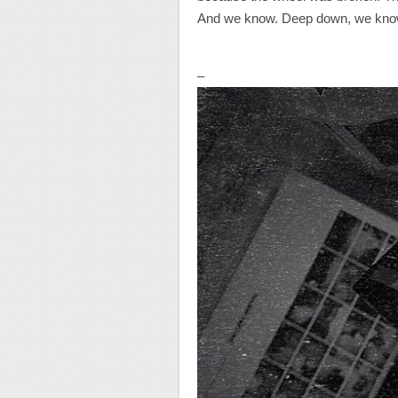
And we know. Deep down, we know 
–